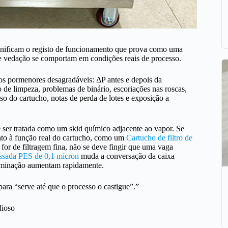
ignificam o registo de funcionamento que prova como uma
 de vedação se comportam em condições reais de processo.
os pormenores desagradáveis: ΔP antes e depois da
o de limpeza, problemas de binário, escoriações nas roscas,
pso do cartucho, notas de perda de lotes e exposição a
ser tratada como um skid químico adjacente ao vapor. Se
ento à função real do cartucho, como um
Cartucho de filtro de
o for de filtragem fina, não se deve fingir que uma vaga
ssada PES de 0,1 mícron
muda a conversação da caixa
taminação aumentam rapidamente.
ara “serve até que o processo o castigue”.”
dioso