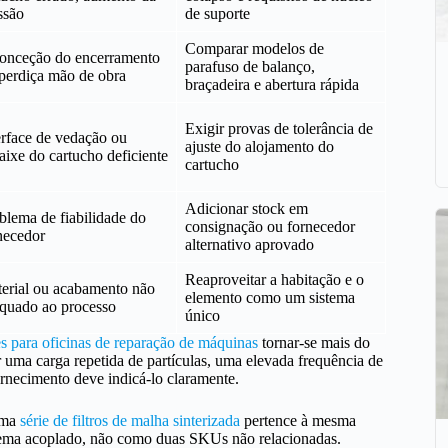
ssão
de suporte
Comparar modelos de
onceção do encerramento
parafuso de balanço,
perdiça mão de obra
braçadeira e abertura rápida
Exigir provas de tolerância de
erface de vedação ou
ajuste do alojamento do
aixe do cartucho deficiente
cartucho
Adicionar stock em
blema de fiabilidade do
consignação ou fornecedor
necedor
alternativo aprovado
Reaproveitar a habitação e o
erial ou acabamento não
elemento como um sistema
quado ao processo
único
es para oficinas de reparação de máquinas
tornar-se mais do
 uma carga repetida de partículas, uma elevada frequência de
ornecimento deve indicá-lo claramente.
 uma
série de filtros de malha sinterizada
pertence à mesma
stema acoplado, não como duas SKUs não relacionadas.