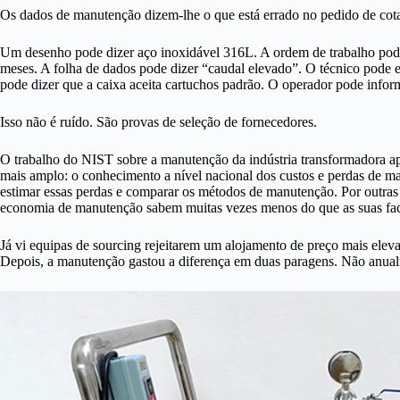
Os dados de manutenção dizem-lhe o que está errado no pedido de cota
Um desenho pode dizer aço inoxidável 316L. A ordem de trabalho pode 
meses. A folha de dados pode dizer “caudal elevado”. O técnico pode e
pode dizer que a caixa aceita cartuchos padrão. O operador pode infor
Isso não é ruído. São provas de seleção de fornecedores.
O trabalho do NIST sobre a manutenção da indústria transformadora a
mais amplo: o conhecimento a nível nacional dos custos e perdas de ma
estimar essas perdas e comparar os métodos de manutenção. Por outras
economia de manutenção sabem muitas vezes menos do que as suas fac
Já vi equipas de sourcing rejeitarem um alojamento de preço mais ele
Depois, a manutenção gastou a diferença em duas paragens. Não anua