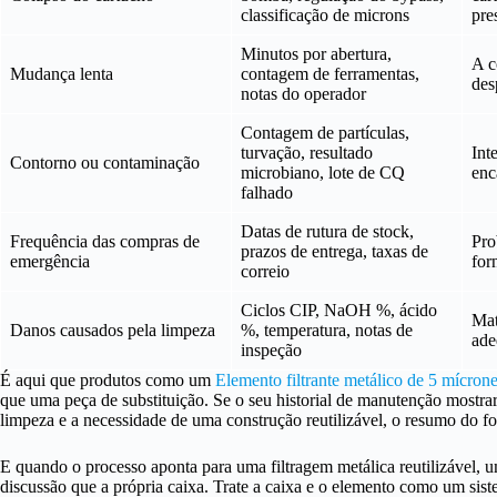
classificação de microns
pre
Minutos por abertura,
A c
Mudança lenta
contagem de ferramentas,
des
notas do operador
Contagem de partículas,
turvação, resultado
Int
Contorno ou contaminação
microbiano, lote de CQ
enc
falhado
Datas de rutura de stock,
Frequência das compras de
Pro
prazos de entrega, taxas de
emergência
for
correio
Ciclos CIP, NaOH %, ácido
Mat
Danos causados pela limpeza
%, temperatura, notas de
ade
inspeção
É aqui que produtos como um
Elemento filtrante metálico de 5 mícron
que uma peça de substituição. Se o seu historial de manutenção mostrar
limpeza e a necessidade de uma construção reutilizável, o resumo do f
E quando o processo aponta para uma filtragem metálica reutilizável,
discussão que a própria caixa. Trate a caixa e o elemento como um si