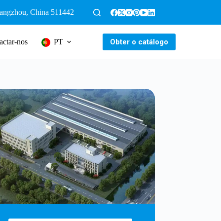
uangzhou, China 511442
Obter o catálogo
actar-nos
PT