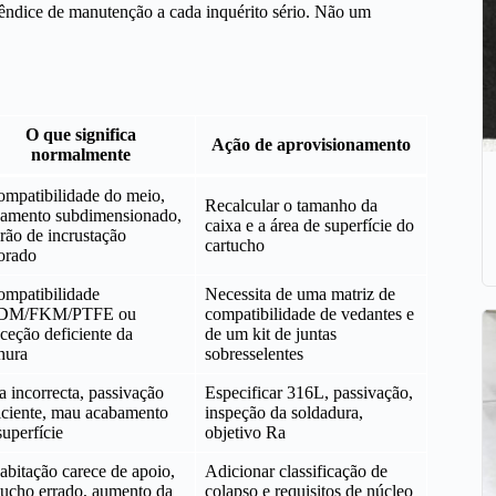
pêndice de manutenção a cada inquérito sério. Não um
O que significa
Ação de aprovisionamento
normalmente
ompatibilidade do meio,
Recalcular o tamanho da
jamento subdimensionado,
caixa e a área de superfície do
rão de incrustação
cartucho
orado
ompatibilidade
Necessita de uma matriz de
DM/FKM/PTFE ou
compatibilidade de vedantes e
ceção deficiente da
de um kit de juntas
hura
sobresselentes
a incorrecta, passivação
Especificar 316L, passivação,
iciente, mau acabamento
inspeção da soldadura,
superfície
objetivo Ra
abitação carece de apoio,
Adicionar classificação de
tucho errado, aumento da
colapso e requisitos de núcleo