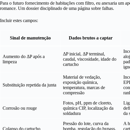
Para o futuro fornecimento de habitações com filtro, eu anexaria um a
romance. Um dossier disciplinado de uma página sobre falhas.
Incluir estes campos:
Sinal de manutenção
Dados brutos a captar
Inc
ΔP inicial, ΔP terminal,
Aumento do ΔP após a
alo
caudal, viscosidade, idade do
limpeza
pad
cartucho
ign
Material de vedação,
Inc
exposição química,
EP
Substituição repetida da junta
temperatura, marcas de
con
compressão
ran
Fotos, pH, ppm de cloreto,
Lig
Corrosão ou rouge
química CIP, localização da
def
soldadura
da 
Pressão do lote, curva da
A h
Colapso do cartucho
bomba, regulação do bypass,
car