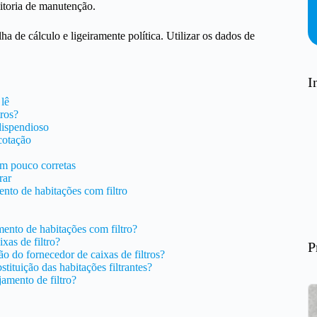
itoria de manutenção.
ha de cálculo e ligeiramente política. Utilizar os dados de
I
 lê
ros?
dispendioso
cotação
em pouco corretas
rar
to de habitações com filtro
nto de habitações com filtro?
xas de filtro?
P
 do fornecedor de caixas de filtros?
ituição das habitações filtrantes?
amento de filtro?