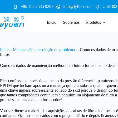
Pular
+86 159 7535 9293
info@lyfilter.com
Unit 302
para
o
conteúdo
Início
Sobre nós
Produtos
Início
-
Manutenção e resolução de problemas
-
Como os dados de manu
filtros
Como os dados de manutenção melhoram o futuro fornecimento de carca
Eles confessam através do aumento da pressão diferencial, parafusos d
EPDM que incham após uma mudança química sobre a qual ninguém av
uma chave inglesa sobressalente ao lado do skid porque o design do fech
que tantos compradores continuam a adquirir um alojamento de filtro 
promessa educada de um fornecedor?
Vou ser direto: a maioria das aquisições de caixas de filtros industri
confiante. Ficamos obcecados com o preço unitário e depois ficamos c