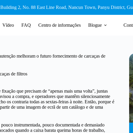
 Building 2, No. 88 East Line Road, Nancun Town, Panyu District, G
Vídeo
FAQ
Centro de informações
Blogue
Cont
tenção melhoram o futuro fornecimento de carcaças de
ças de filtros
e fixação que precisam de “apenas mais uma volta”, juntas
isou a compra, e operadores que mantêm silenciosamente
o os contraria todas as sextas-feiras à noite. Então, porque é
a partir de uma imagem de ecrã de um catálogo e de uma
ais é pouco instrumentada, pouco documentada e demasiado
hocados quando a caixa barata queima horas de trabalho,