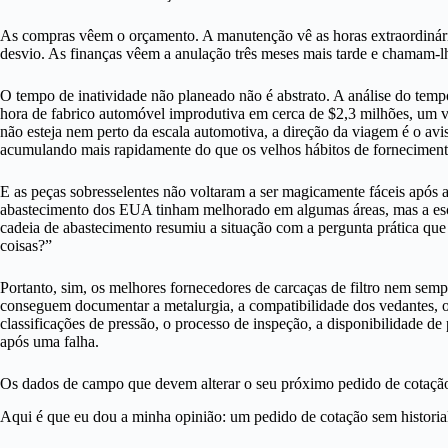
As compras vêem o orçamento. A manutenção vê as horas extraordinári
desvio. As finanças vêem a anulação três meses mais tarde e chamam-l
O tempo de inatividade não planeado não é abstrato. A análise do tem
hora de fabrico automóvel improdutiva em cerca de $2,3 milhões, um 
não esteja nem perto da escala automotiva, a direção da viagem é o avi
acumulando mais rapidamente do que os velhos hábitos de forneciment
E as peças sobresselentes não voltaram a ser magicamente fáceis após 
abastecimento dos EUA tinham melhorado em algumas áreas, mas a esca
cadeia de abastecimento resumiu a situação com a pergunta prática qu
coisas?”
Portanto, sim, os melhores fornecedores de carcaças de filtro nem semp
conseguem documentar a metalurgia, a compatibilidade dos vedantes, o a
classificações de pressão, o processo de inspeção, a disponibilidade d
após uma falha.
Os dados de campo que devem alterar o seu próximo pedido de cotaçã
Aqui é que eu dou a minha opinião: um pedido de cotação sem histori