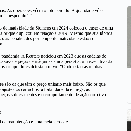
as. As operações vêem o lote perdido. A qualidade vê o
he “inesperado”.”
po de inatividade da Siemens em 2024 colocou o custo de uma
valor que duplicou em relação a 2019. Mesmo que sua fábrica
so: as penalidades por tempo de inatividade estão se
o.
a pandemia. A Reuters noticiou em 2023 que as cadeias de
ssez de peças de máquinas ainda persistia; um executivo da
e os compradores detestam ouvir: “Onde estão as minhas
re são os que têm o preço unitário mais baixo. São os que
juste dos cartuchos, a fiabilidade da entrega, as
e peças sobresselentes e o comportamento de ação corretiva
o
al de manutenção é uma meia verdade.