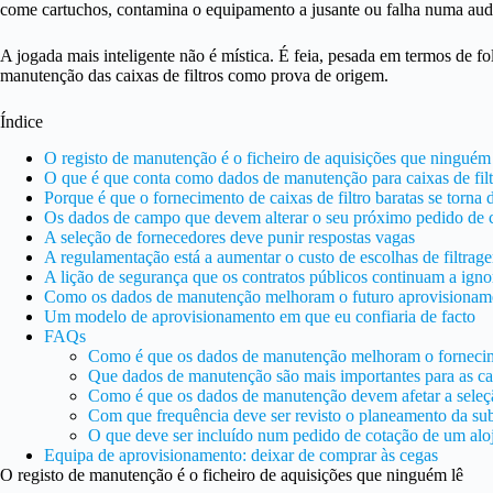
come cartuchos, contamina o equipamento a jusante ou falha numa aud
A jogada mais inteligente não é mística. É feia, pesada em termos de fol
manutenção das caixas de filtros como prova de origem.
Índice
O registo de manutenção é o ficheiro de aquisições que ninguém
O que é que conta como dados de manutenção para caixas de filt
Porque é que o fornecimento de caixas de filtro baratas se torna 
Os dados de campo que devem alterar o seu próximo pedido de 
A seleção de fornecedores deve punir respostas vagas
A regulamentação está a aumentar o custo de escolhas de filtrag
A lição de segurança que os contratos públicos continuam a igno
Como os dados de manutenção melhoram o futuro aprovisionamen
Um modelo de aprovisionamento em que eu confiaria de facto
FAQs
Como é que os dados de manutenção melhoram o fornecime
Que dados de manutenção são mais importantes para as cai
Como é que os dados de manutenção devem afetar a seleção
Com que frequência deve ser revisto o planeamento da subst
O que deve ser incluído num pedido de cotação de um aloj
Equipa de aprovisionamento: deixar de comprar às cegas
O registo de manutenção é o ficheiro de aquisições que ninguém lê