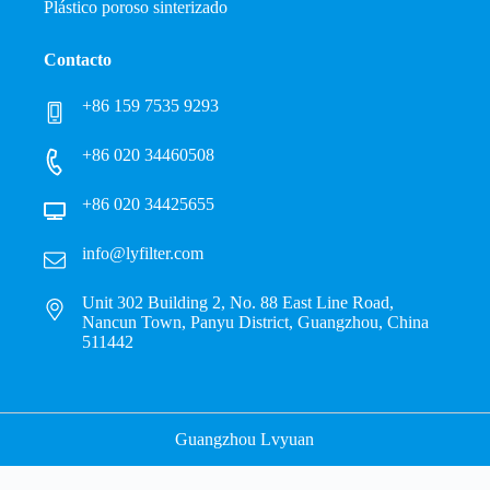
Plástico poroso sinterizado
Contacto
+86 159 7535 9293
+86 020 34460508
+86 020 34425655
info@lyfilter.com
Unit 302 Building 2, No. 88 East Line Road,
Nancun Town, Panyu District, Guangzhou, China
511442
Guangzhou Lvyuan