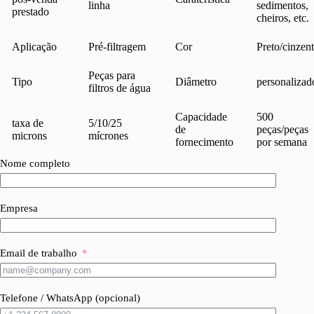
linha
sedimentos,
prestado
cheiros, etc.
Aplicação
Pré-filtragem
Cor
Preto/cinzen
Peças para
Tipo
Diâmetro
personalizad
filtros de água
Capacidade
500
taxa de
5/10/25
de
peças/peças
microns
mícrones
fornecimento
por semana
Nome completo
Empresa
Email de trabalho
Telefone / WhatsApp (opcional)