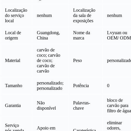
Localização
Localização
do serviço
nenhum
da sala de
nenhum
local
exposições
Local de
Guangdong,
Nome da
Lvyuan ou
origem
China
marca
OEM/ ODM
carvão de
coco; carvão
Material
de coco;
Peso
personalizad
carvão de
carvão
personalizado;
Tamanho
Potência
0
personalizado
bloco de
Não
Palavras-
Garantia
carvão para
disponível
chave
filtro de águ
eliminar
Serviço
Apoio em
odores,
pós-venda
Caraterística