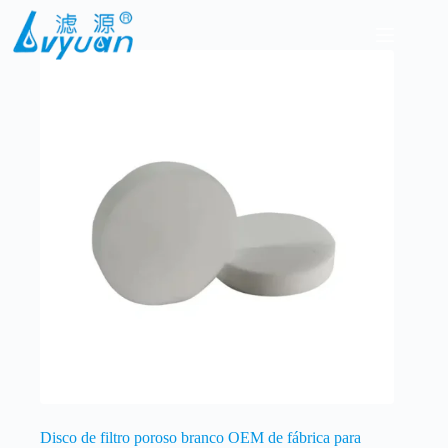
Pular
para
o
conteúdo
Disco de filtro poroso branco OEM de fábrica para