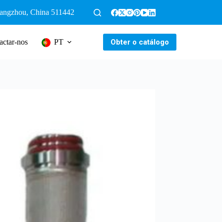
uangzhou, China 511442
Obter o catálogo
actar-nos
PT