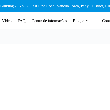
 Building 2, No. 88 East Line Road, Nancun Town, Panyu District, G
Vídeo
FAQ
Centro de informações
Blogue
Cont