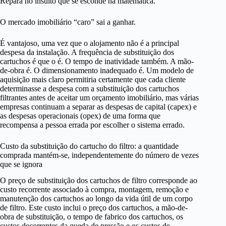
Repara no insulto que se esconde na matemática.
O mercado imobiliário “caro” sai a ganhar.
É vantajoso, uma vez que o alojamento não é a principal
despesa da instalação. A frequência de substituição dos
cartuchos é que o é. O tempo de inatividade também. A mão-
de-obra é. O dimensionamento inadequado é. Um modelo de
aquisição mais claro permitiria certamente que cada cliente
determinasse a despesa com a substituição dos cartuchos
filtrantes antes de aceitar um orçamento imobiliário, mas várias
empresas continuam a separar as despesas de capital (capex) e
as despesas operacionais (opex) de uma forma que
recompensa a pessoa errada por escolher o sistema errado.
Custo da substituição do cartucho do filtro: a quantidade
comprada mantém-se, independentemente do número de vezes
que se ignora
O preço de substituição dos cartuchos de filtro corresponde ao
custo recorrente associado à compra, montagem, remoção e
manutenção dos cartuchos ao longo da vida útil de um corpo
de filtro. Este custo inclui o preço dos cartuchos, a mão-de-
obra de substituição, o tempo de fabrico dos cartuchos, os
custos decorrentes da queda de pressão e os custos de