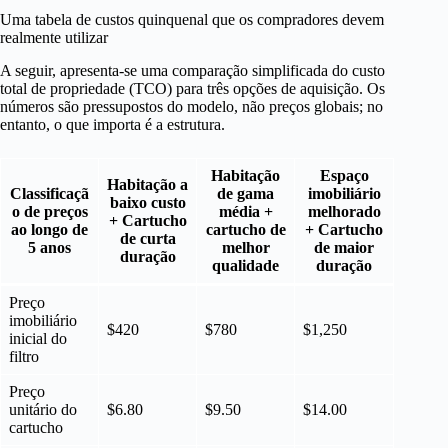
Uma tabela de custos quinquenal que os compradores devem
realmente utilizar
A seguir, apresenta-se uma comparação simplificada do custo
total de propriedade (TCO) para três opções de aquisição. Os
números são pressupostos do modelo, não preços globais; no
entanto, o que importa é a estrutura.
Habitação
Espaço
Habitação a
Classificaçã
de gama
imobiliário
baixo custo
o de preços
média +
melhorado
+ Cartucho
ao longo de
cartucho de
+ Cartucho
de curta
5 anos
melhor
de maior
duração
qualidade
duração
Preço
imobiliário
$420
$780
$1,250
inicial do
filtro
Preço
unitário do
$6.80
$9.50
$14.00
cartucho