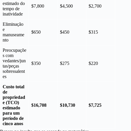
estimado do
$7,800
$4,500
$2,700
tempo de
inatividade
Eliminação
e
$650
$450
$315
manuseame
nto
Preocupaçõe
s com
vedantes/jun
$350
$275
$220
tas/peças
sobressalent
es
Custo total
de
propriedad
e (TCO)
$16,708
$10,730
$7,725
estimado
para um
período de
cinco anos