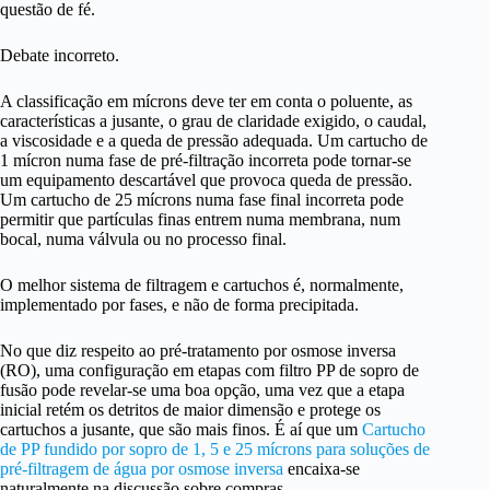
questão de fé.
Debate incorreto.
A classificação em mícrons deve ter em conta o poluente, as
características a jusante, o grau de claridade exigido, o caudal,
a viscosidade e a queda de pressão adequada. Um cartucho de
1 mícron numa fase de pré-filtração incorreta pode tornar-se
um equipamento descartável que provoca queda de pressão.
Um cartucho de 25 mícrons numa fase final incorreta pode
permitir que partículas finas entrem numa membrana, num
bocal, numa válvula ou no processo final.
O melhor sistema de filtragem e cartuchos é, normalmente,
implementado por fases, e não de forma precipitada.
No que diz respeito ao pré-tratamento por osmose inversa
(RO), uma configuração em etapas com filtro PP de sopro de
fusão pode revelar-se uma boa opção, uma vez que a etapa
inicial retém os detritos de maior dimensão e protege os
cartuchos a jusante, que são mais finos. É aí que um
Cartucho
de PP fundido por sopro de 1, 5 e 25 mícrons para soluções de
pré-filtragem de água por osmose inversa
encaixa-se
naturalmente na discussão sobre compras.