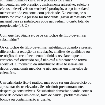
A minha opinião é clara: se o processo for a altas
temperaturas, sob pressão, quimicamente agressivo, sujeito a
efeitos indesejáveis ou sensível à produção, o aço inoxidável
merece ser tido em conta com prioridade. No entanto, se o
fluido for leve e a pressão for moderada, gastar demasiado em
material para as instalações pode não reduzir o custo total de
propriedade (TCO).
Com que frequência é que os cartuchos de filtro devem ser
substituídos?
Os cartuchos de filtro devem ser substituídos quando a pressão
diferencial, a redução da circulação, análises de qualidade ou
restrições de reconhecimento definidas revelarem que o
cartucho está obstruído ou já não está a funcionar de forma
aceitável. O momento da substituição deve basear-se em
dados operacionais medidos, e não apenas em intervalos de
calendário.
Um calendário fixo é prático, mas pode ser um desperdício ou
apresentar riscos elevados. Se substituir prematuramente,
desperdiça consumíveis. Se substituir demasiado tarde, corre o
risco de ocorrer um desvio, falta de caudal, problemas com a
bomba ou contaminação a jusante.