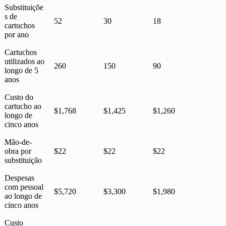
Substituiçõe
s de
52
30
18
cartuchos
por ano
Cartuchos
utilizados ao
260
150
90
longo de 5
anos
Custo do
cartucho ao
$1,768
$1,425
$1,260
longo de
cinco anos
Mão-de-
obra por
$22
$22
$22
substituição
Despesas
com pessoal
$5,720
$3,300
$1,980
ao longo de
cinco anos
Custo